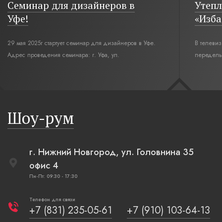
Семинар для дизайнеров в
Утепл
Уфе!
«Изба
29 мая 2025г стартует семинар для дизайнеров в Уфе.
В телеви
Адрес проведения семинара: г. Уфа, ул.
переделы
Революционная,12. Время начала семинара 10:00.
интерьер
современн
бревенча
русская п
Шоу-рум
плетеные
г. Нижний Новгород, ул. Головнина 35
офис 4
Пн-Пт: 09:30 - 17:30
Телефон для связи
+7 (831) 235-05-61
+7 (910) 103-64-13