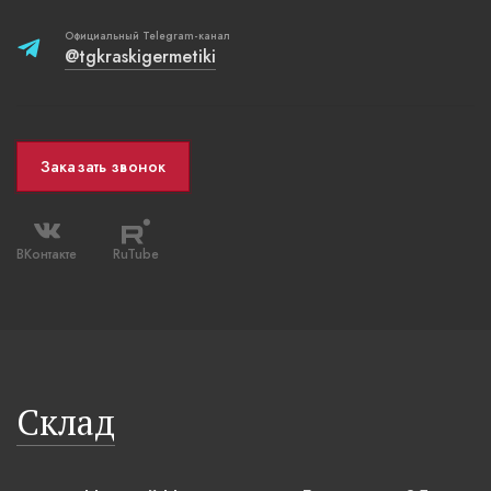
Официальный Telegram-канал
@tgkraskigermetiki
Заказать звонок
ВКонтакте
RuTube
Склад