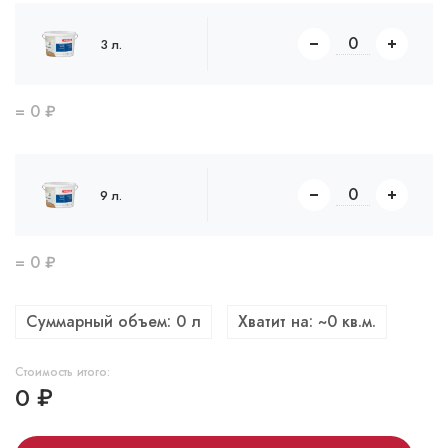
3 л.
=
0
₽
9 л.
=
0
₽
Суммарный объем:
0
л
Хватит на: ~
0
кв.м.
Стоимость итого:
0
₽