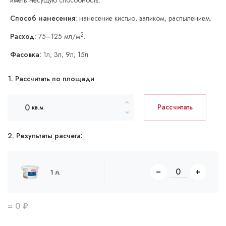
иметь несущую способность.
Способ нанесения:
нанесение кистью, валиком, распылением.
2
Расход:
75–125 мл/м
.
Фасовка:
1л; 3л; 9л; 15л.
1. Рассчитать по площади
Рассчитать
кв.м.
2. Результаты расчета:
1 л.
=
0
₽