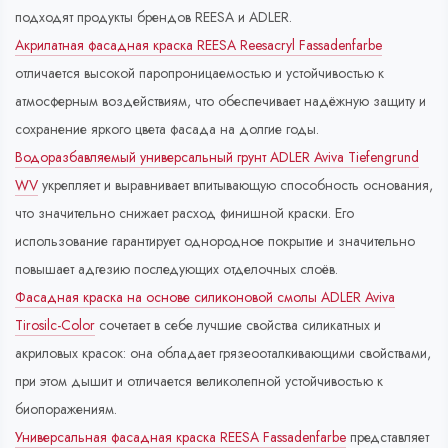
подходят продукты брендов REESA и ADLER.
Акрилатная фасадная краска REESA Reesacryl Fassadenfarbe
отличается высокой паропроницаемостью и устойчивостью к
атмосферным воздействиям, что обеспечивает надёжную защиту и
сохранение яркого цвета фасада на долгие годы.
Водоразбавляемый универсальный грунт ADLER Aviva Tiefengrund
WV
укрепляет и выравнивает впитывающую способность основания,
что значительно снижает расход финишной краски. Его
использование гарантирует однородное покрытие и значительно
повышает адгезию последующих отделочных слоёв.
Фасадная краска на основе силиконовой смолы ADLER Aviva
Tirosilc-Color
сочетает в себе лучшие свойства силикатных и
акриловых красок: она обладает грязеооталкивающими свойствами,
при этом дышит и отличается великолепной устойчивостью к
биопоражениям.
Универсальная фасадная краска REESA Fassadenfarbe
представляет