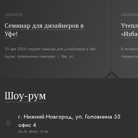
2025-05-28
2024-05-0
Семинар для дизайнеров в
Утепл
Уфе!
«Изба
29 мая 2025г стартует семинар для дизайнеров в Уфе.
В телеви
Адрес проведения семинара: г. Уфа, ул.
переделы
Революционная,12. Время начала семинара 10:00.
интерьер
современн
бревенча
русская п
Шоу-рум
плетеные
г. Нижний Новгород, ул. Головнина 35
офис 4
Пн-Пт: 09:30 - 17:30