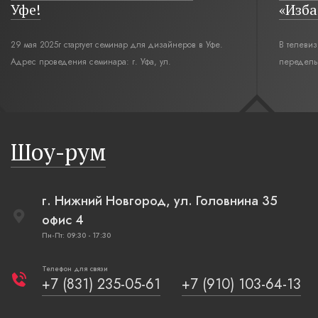
«Изба из будущего»
ответ
В телевизионной передаче «Дачный ответ» на НТВ
Герметик 
переделывают мансарду. Стилистическим
Color ST
интерьерным решением для комнаты под крышей стал
«Дачный о
современный русский стиль. Русская изба,
футбола».
бревенчатые стены выкрашенные в цвет полыни,
русская печь XXI века, светильники, напоминающие
Шоу-рум
плетеные вазы.
г. Нижний Новгород, ул. Головнина 35
офис 4
Пн-Пт: 09:30 - 17:30
Телефон для связи
+7 (831) 235-05-61
+7 (910) 103-64-13