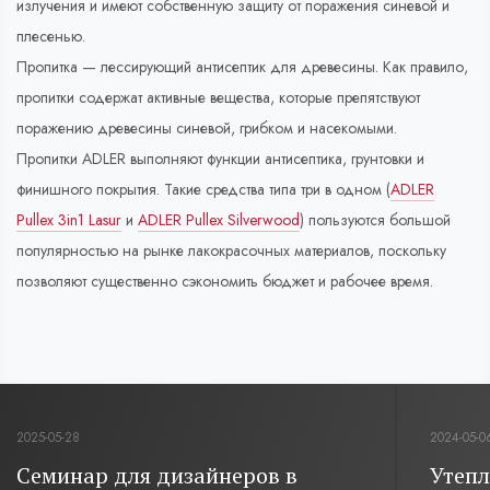
излучения и имеют собственную защиту от поражения синевой и
плесенью.
Пропитка — лессирующий антисептик для древесины. Как правило,
пропитки содержат активные вещества, которые препятствуют
поражению древесины синевой, грибком и насекомыми.
Пропитки ADLER выполняют функции антисептика, грунтовки и
финишного покрытия. Такие средства типа три в одном (
ADLER
Pullex 3in1 Lasur
и
ADLER Pullex Silverwood
) пользуются большой
популярностью на рынке лакокрасочных материалов, поскольку
позволяют существенно сэкономить бюджет и рабочее время.
2024-05-06
2024-03-1
Утепление мансарды в проекте
Экост