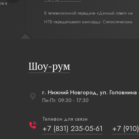
В телевизионной передаче «Дачный ответ» на
НТВ переделывают мансарду. Стилистическим
интерьерным решением для комнаты под
крышей стал современный русский стиль. Русская
изба, бревенчатые стены выкрашенные в цвет
полыни, русская печь XXI века, светильники,
Шоу-рум
напоминающие плетеные вазы.
г. Нижний Новгород, ул. Головнина
Пн-Пт: 09:30 - 17:30
Телефон для связи
+7 (831) 235-05-61
+7 (910)