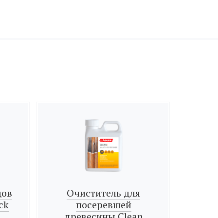
цов
Очиститель для
ck
посеревшей
древесины Clean