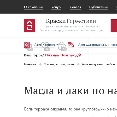
О компании
Услуги
Советы
Публикации
Краски и герметики из Австрии и Германии
Официальный представитель в Нижнем Новгороде
Для дерева
Для минеральных ос
0
0
0
Ваш город:
Нижний Новгород
Главная
Масла, воски, лаки
Для наружных работ
 за все:
Перейти в корзину
₽
Масла и лаки по н
Если терраса открытая, то она круглогодично н