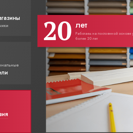
20
агазины
лет
чики
Работаем на постоянной основе 
более 20 лет
ональные
ели
вия