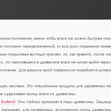
льном положении, важно чтобы влага как можно быстрее по
т постоянно переувлажненной, то есть риск поражения синев
ми покрытиями выглядят красиво, но, как правило, после зи
го, что накопившаяся в древесине влага не может выйти чере
тслоение. Для ремонта такой поверхности потребуется шлифо
ать маслами. Это специальные продукты для деревянных на
 не сдерживают выход влаги из древесины.
x Bodenöl
. Оно глубоко проникает в поры древесины. Защищае
 (например, для лиственницы, экзотических пород древесины