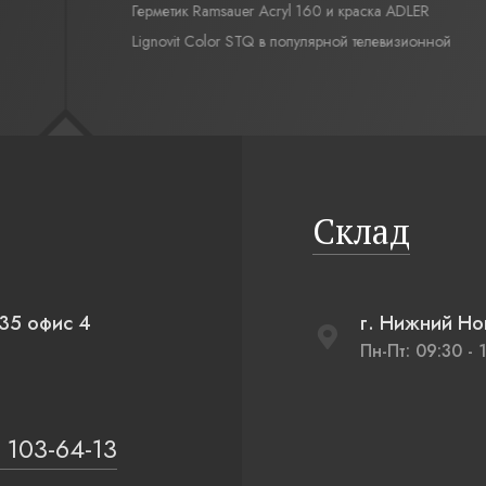
Герметик Ramsauer Acryl 160 и краска ADLER
Lignovit Color STQ в популярной телевизионной
передаче «Дачный ответ» на НТВ, проект
«Экостиль и немного футбола».
Склад
 35 офис 4
г. Нижний Но
Пн-Пт: 09:30 - 
 103-64-13