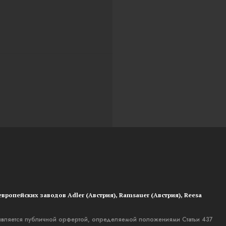
вропейских заводов Adler (Австрия), Ramsauer (Австрия), Reesa
 является публичной орфертой, определяемой положениями Статьи 437