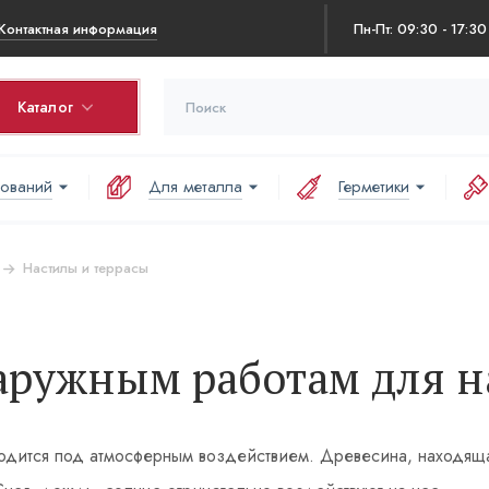
Контактная информация
Пн-Пт: 09:30 - 17:30
Каталог
нований
Для металла
Герметики
Настилы и террасы
аружным работам для н
аходится под атмосферным воздействием. Древесина, находящ