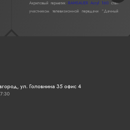
Акриловый герметик
RAMSAUER Acryl 160
стал
участником телевизионной передачи "Дачный
ответ" в проекте «Бревенчатый минимализм».
вгород, ул. Головнина 35 офис 4
17:30