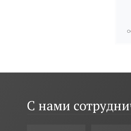
О
С нами сотрудн