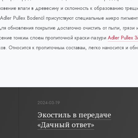
новение влаги в древесину и склонность к образованию трещ
Adler Pullex Bodenöl присутствуют специальные микро пигмен
Для обновления покрытие достаточно очистить от пыли, грязи 
есение тонким слоем пропиточной краски-лазури
Adler Pullex 3
в. Относится к пропиточным составам, легко наносится и об
2024-03-19
Экостиль в передаче
«Дачный ответ»