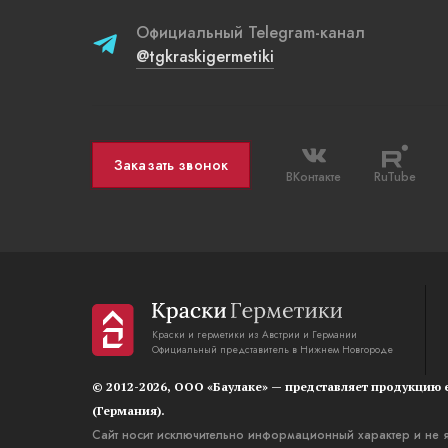
Официальный Telegram-канал
@tgkraskigermetiki
Заказать звонок
ВКонтакте
RuTube
Краски и герметики из Австрии и Германии
Официальный представитель в Нижнем Новгороде
© 2012-2026, OOO «Баулаке» — представляет продукцию е
(Германия).
Сайт носит исключительно информационный характер и не