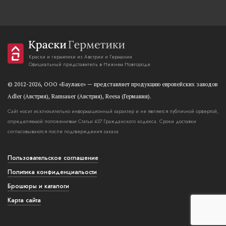
Краски и герметики из Австрии и Германии
Официальный представитель в Нижнем Новгороде
© 2012-2026, OOO «Баулаке» — представляет продукцию европейских заводов
Adler (Австрия), Ramsauer (Австрия), Reesa (Германия).
Сайт носит исключительно информационный характер и не является публичной орфертой,
определяемой положениями Статьи 437 Гражданского кодекса. Сроки доставки
согласовываются после подтверждения заказа
Пользовательское соглашение
Политика конфиденциальости
Брошюры и каталоги
Карта сайта