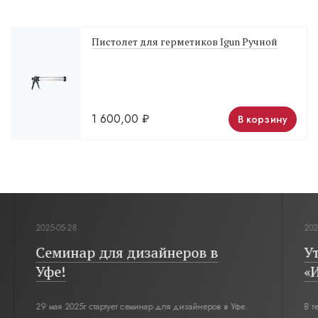
Пистолет для герметиков Igun Ручной
1 600,00
₽
В корзину
2025-05-28
2024-05-0
Семинар для дизайнеров в
Утепл
Уфе!
«Изба
29 мая 2025г стартует семинар для дизайнеров в Уфе.
В телеви