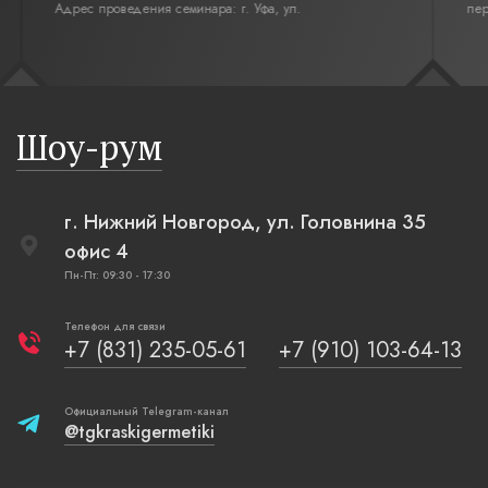
Адрес проведения семинара: г. Уфа, ул.
переделы
Революционная,12. Время начала семинара 10:00.
интерьер
современн
бревенча
русская п
Шоу-рум
плетеные
г. Нижний Новгород, ул. Головнина 35
офис 4
Пн-Пт: 09:30 - 17:30
Телефон для связи
+7 (831) 235-05-61
+7 (910) 103-64-13
Официальный Telegram-канал
@tgkraskigermetiki